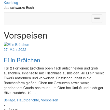
Skip
Kochblog
to
das schwarze Buch
content
Toggle
Navigati
Vorspeisen
27. März 2022
Ei in Brötchen
Für 2 Portionen: Brötchen oben flach aufschneiden und grob
aushöhlen. Innenseite mit Frischkäse auskleiden. Je Ei ein wenig
Eiweiß abtrennen und verwerfen. Restlichen Inhalt in die
Brötchenform gießen. Oben mit Gewürzen sowie wenig
geriebenem Gouda bestreuen. Im Ofen bei Umluft und niedriger
Hitze zunächst 10
…
Beilage
,
Hauptgerichte
,
Vorspeisen
-
by
André