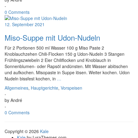
-
0 Comments
12. September 2021
Miso-Suppe mit Udon-Nudeln
Für 2 Portionen 500 ml Wasser 100 g Miso Paste 2
Knoblauchzehen Chili-Flocken 150 g Udon-Nudeln 3 Stangen
Frühlingszwiebeln 2 Eier Chiliflocken und Knoblauch in
Sonnenblumen- oder Rapsöl andünsten. Mit Wasser ablöschen
und aufkochen. Misopaste in Suppe lösen. Weiter kochen. Udon
Nudeln bissfest kochen, in
…
Allgemeines
,
Hauptgerichte
,
Vorspeisen
-
by
André
-
0 Comments
Copyright © 2026
Kale
Kale
by LyraThemes.com.