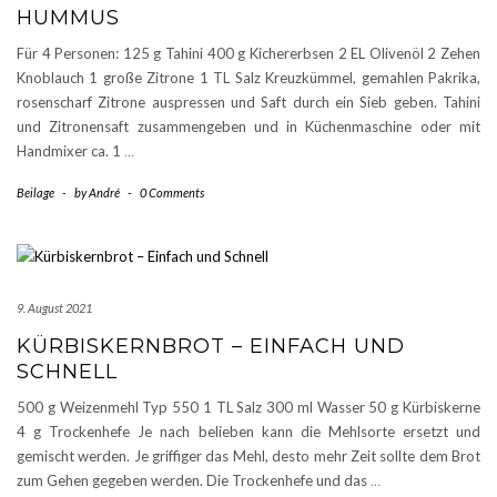
HUMMUS
Für 4 Personen: 125 g Tahini 400 g Kichererbsen 2 EL Olivenöl 2 Zehen
Knoblauch 1 große Zitrone 1 TL Salz Kreuzkümmel, gemahlen Pakrika,
rosenscharf Zitrone auspressen und Saft durch ein Sieb geben. Tahini
und Zitronensaft zusammengeben und in Küchenmaschine oder mit
Handmixer ca. 1
…
Beilage
-
by
André
-
0 Comments
9. August 2021
KÜRBISKERNBROT – EINFACH UND
SCHNELL
500 g Weizenmehl Typ 550 1 TL Salz 300 ml Wasser 50 g Kürbiskerne
4 g Trockenhefe Je nach belieben kann die Mehlsorte ersetzt und
gemischt werden. Je griffiger das Mehl, desto mehr Zeit sollte dem Brot
zum Gehen gegeben werden. Die Trockenhefe und das
…