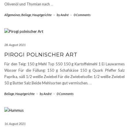
Olivenöl und Thymian nach
…
Allgemeines
,
Beilage
,
Hauptgerichte
-
by
André
-
0 Comments
28. August 2021
PIROGI POLNISCHER ART
Für den Teig: 150 g Mehl Typ 550 150 g Kartoffelmehl 1 Ei Lauwarmes
Wasser Für die Füllung: 150 g Schafskäse 150 g Quark Pfeffer Salz
Paprika, süß 1/2 weiße Zwiebel Für die Zwiebelsoße: 1/2 weiße Zwiebel
50 g Butter Salz Beide Mehlsorten gut vermischen.
…
Beilage
,
Hauptgerichte
-
by
André
-
0 Comments
16. August 2021