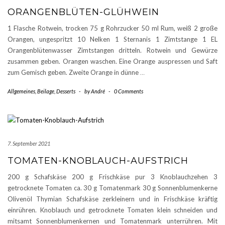
ORANGENBLÜTEN-GLÜHWEIN
1 Flasche Rotwein, trocken 75 g Rohrzucker 50 ml Rum, weiß 2 große
Orangen, ungespritzt 10 Nelken 1 Sternanis 1 Zimtstange 1 EL
Orangenblütenwasser Zimtstangen dritteln. Rotwein und Gewürze
zusammen geben. Orangen waschen. Eine Orange auspressen und Saft
zum Gemisch geben. Zweite Orange in dünne
…
Allgemeines
,
Beilage
,
Desserts
-
by
André
-
0 Comments
7. September 2021
TOMATEN-KNOBLAUCH-AUFSTRICH
200 g Schafskäse 200 g Frischkäse pur 3 Knoblauchzehen 3
getrocknete Tomaten ca. 30 g Tomatenmark 30 g Sonnenblumenkerne
Olivenöl Thymian Schafskäse zerkleinern und in Frischkäse kräftig
einrühren. Knoblauch und getrocknete Tomaten klein schneiden und
mitsamt Sonnenblumenkernen und Tomatenmark unterrühren. Mit