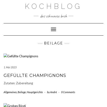
Skip
KOCHBLOG
to
content
das schwarze buch
Toggle Navigation
BEILAGE
1. Mai 2023
GEFÜLLTE CHAMPIGNONS
Zutaten: Zubereitung
Allgemeines
,
Beilage
,
Hauptgerichte
-
by
André
-
0 Comments