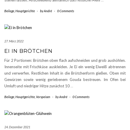
stehen lassen. Anschließend allmählich das restliche Mehl
…
Beilage
,
Hauptgerichte
-
by
André
-
0 Comments
27. März 2022
EI IN BRÖTCHEN
Für 2 Portionen: Brötchen oben flach aufschneiden und grob aushöhlen.
Innenseite mit Frischkäse auskleiden. Je Ei ein wenig Eiweiß abtrennen
und verwerfen. Restlichen Inhalt in die Brötchenform gießen. Oben mit
Gewürzen sowie wenig geriebenem Gouda bestreuen. Im Ofen bei
Umluft und niedriger Hitze zunächst 10
…
Beilage
,
Hauptgerichte
,
Vorspeisen
-
by
André
-
0 Comments
24. Dezember 2021