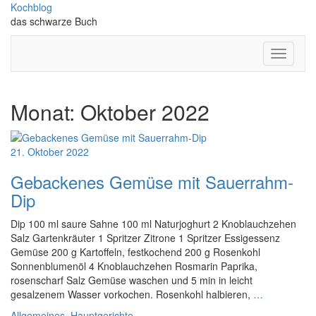
Skip
Kochblog
to
das schwarze Buch
content
Toggle
Navigati
Monat:
Oktober 2022
21. Oktober 2022
Gebackenes Gemüse mit Sauerrahm-
Dip
Dip 100 ml saure Sahne 100 ml Naturjoghurt 2 Knoblauchzehen
Salz Gartenkräuter 1 Spritzer Zitrone 1 Spritzer Essigessenz
Gemüse 200 g Kartoffeln, festkochend 200 g Rosenkohl
Sonnenblumenöl 4 Knoblauchzehen Rosmarin Paprika,
rosenscharf Salz Gemüse waschen und 5 min in leicht
gesalzenem Wasser vorkochen. Rosenkohl halbieren,
…
Allgemeines
,
Hauptgerichte