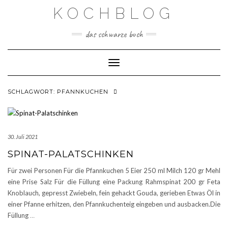
Skip
KOCHBLOG
to
content
das schwarze buch
Toggle Navigation
SCHLAGWORT:
PFANNKUCHEN
30. Juli 2021
SPINAT-PALATSCHINKEN
Für zwei Personen Für die Pfannkuchen 5 Eier 250 ml Milch 120 gr Mehl
eine Prise Salz Für die Füllung eine Packung Rahmspinat 200 gr Feta
Knoblauch, gepresst Zwiebeln, fein gehackt Gouda, gerieben Etwas Öl in
einer Pfanne erhitzen, den Pfannkuchenteig eingeben und ausbacken.Die
Füllung
…