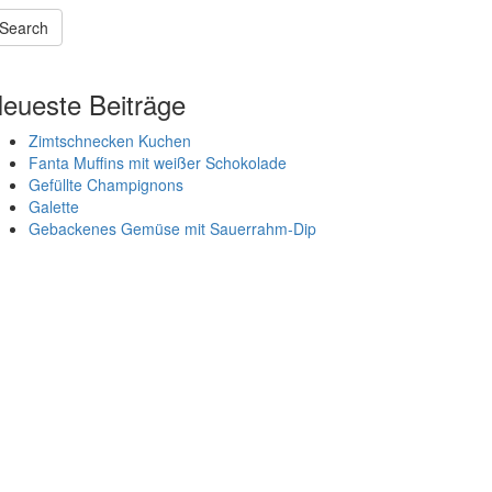
Search
Searching
s
eueste Beiträge
n
rogress
Zimtschnecken Kuchen
Fanta Muffins mit weißer Schokolade
Gefüllte Champignons
Galette
Gebackenes Gemüse mit Sauerrahm-Dip