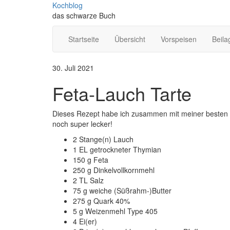
Skip
Kochblog
to
das schwarze Buch
content
Startseite
Übersicht
Vorspeisen
Beila
30. Juli 2021
Feta-Lauch Tarte
Dieses Rezept habe ich zusammen mit meiner besten 
noch super lecker!
2 Stange(n) Lauch
1 EL getrockneter Thymian
150 g Feta
250 g Dinkelvollkornmehl
2 TL Salz
75 g weiche (Süßrahm-)Butter
275 g Quark 40%
5 g Weizenmehl Type 405
4 Ei(er)