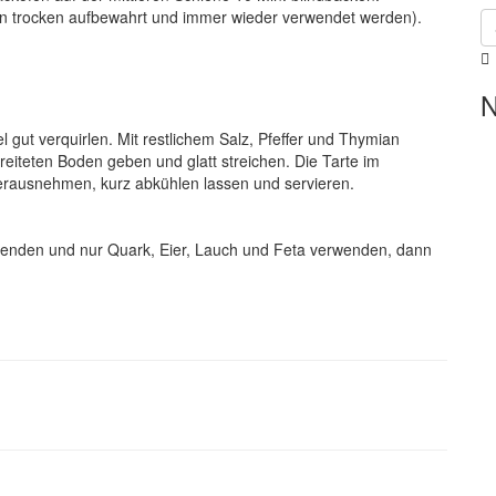
n trocken aufbewahrt und immer wieder verwendet werden).
i
N
i
p
l gut verquirlen. Mit restlichem Salz, Pfeffer und Thymian
eiteten Boden geben und glatt streichen. Die Tarte im
Herausnehmen, kurz abkühlen lassen und servieren.
wenden und nur Quark, Eier, Lauch und Feta verwenden, dann