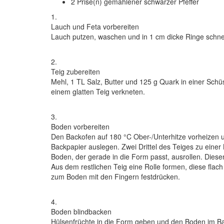
2 Prise(n) gemahlener schwarzer Pfeffer
1.
Lauch und Feta vorbereiten
Lauch putzen, waschen und in 1 cm dicke Ringe schnei
2.
Teig zubereiten
Mehl, 1 TL Salz, Butter und 125 g Quark in einer Sch
einem glatten Teig verkneten.
3.
Boden vorbereiten
Den Backofen auf 180 °C Ober-/Unterhitze vorheizen 
Backpapier auslegen. Zwei Drittel des Teiges zu eine
Boden, der gerade in die Form passt, ausrollen. Dies
Aus dem restlichen Teig eine Rolle formen, diese fla
zum Boden mit den Fingern festdrücken.
4.
Boden blindbacken
Hülsenfrüchte in die Form geben und den Boden im Bac